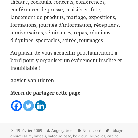
théâtre, cocktails, concerts, conférences,
conférences de presse, croisières, fete,
lancement de produits, mariage, expositions,
formations, journée d’information, réceptions,
anniversaires, séminaires, repas, réunions
d’équipes, spectacles, soirée, tournages …
Au plaisir de vous accueillir prochainement à
bord pour y organiser un événement insolite et
inoubliable !
Xavier Van Dieren
Merci de partager cette page
Publié
Auteur
Catégories
Mots-
19 février 2009
Ange gabriel
Non classé
abbaye
,
le
clés
anniversaire
,
bateau
,
bateaux
,
bato
,
belgique
,
bruxelles
,
cabine
,