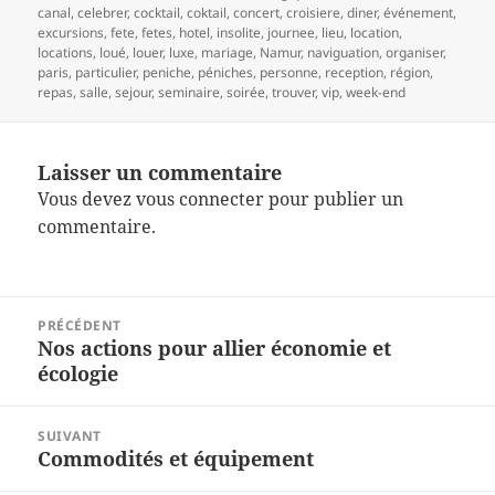
canal
,
celebrer
,
cocktail
,
coktail
,
concert
,
croisiere
,
diner
,
événement
,
excursions
,
fete
,
fetes
,
hotel
,
insolite
,
journee
,
lieu
,
location
,
locations
,
loué
,
louer
,
luxe
,
mariage
,
Namur
,
naviguation
,
organiser
,
paris
,
particulier
,
peniche
,
péniches
,
personne
,
reception
,
région
,
repas
,
salle
,
sejour
,
seminaire
,
soirée
,
trouver
,
vip
,
week-end
Laisser un commentaire
Vous devez
vous connecter
pour publier un
commentaire.
Navigation
PRÉCÉDENT
de
Nos actions pour allier économie et
Article
l’article
écologie
précédent :
SUIVANT
Commodités et équipement
Article
suivant :