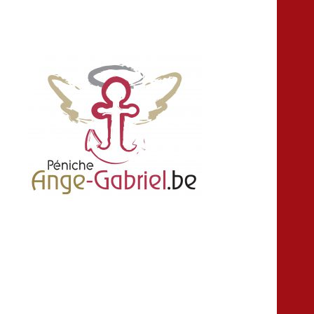
location louer peniche bateau salle fête
Ange-gabriel
anniversaire croisière Namur Belgique