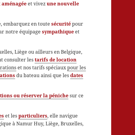
t aménagée
et vivez
une nouvelle
e, embarquez en toute
sécurité
pour
par notre équipage
sympathique
et
lles, Liège ou ailleurs en Belgique,
t consulter les
tarifs de location
trations
et nos tarifs spéciaux
pour les
rations
du bateau ainsi que les
dates
tions ou réserver la péniche
sur ce
es
et les
particuliers
, elle navigue
gique à Namur Huy, Liège, Bruxelles,