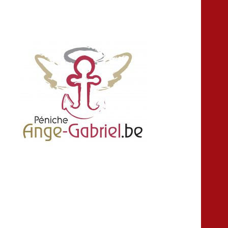
location louer peniche bateau salle fête
Ange-gabriel
anniversaire croisière Namur Belgique