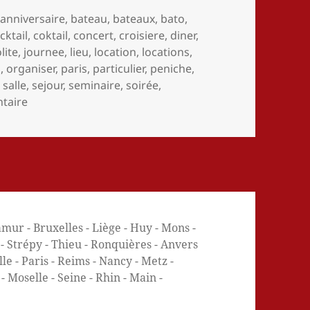
,
anniversaire
,
bateau
,
bateaux
,
bato
,
cktail
,
coktail
,
concert
,
croisiere
,
diner
,
lite
,
journee
,
lieu
,
location
,
locations
,
n
,
organiser
,
paris
,
particulier
,
peniche
,
,
salle
,
sejour
,
seminaire
,
soirée
,
sur Location d’une péniche à Namur en Belgique – Loue
taire
mur - Bruxelles - Liège - Huy - Mons -
e - Strépy - Thieu - Ronquières - Anvers
e - Paris - Reims - Nancy - Metz -
 Moselle - Seine - Rhin - Main -