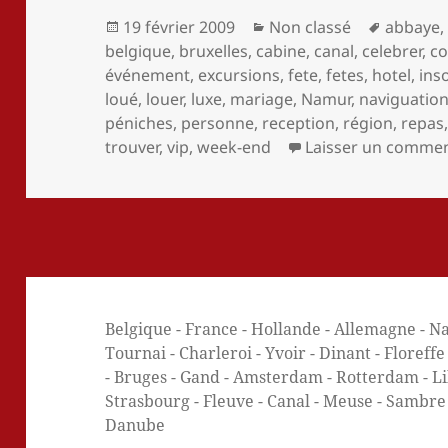
Publié
Catégories
Mots-
19 février 2009
Non classé
abbaye
le
clés
belgique
,
bruxelles
,
cabine
,
canal
,
celebrer
,
co
événement
,
excursions
,
fete
,
fetes
,
hotel
,
inso
loué
,
louer
,
luxe
,
mariage
,
Namur
,
naviguatio
péniches
,
personne
,
reception
,
région
,
repas
trouver
,
vip
,
week-end
Laisser un commen
Belgique - France - Hollande - Allemagne - Na
Tournai - Charleroi - Yvoir - Dinant - Floreff
- Bruges - Gand - Amsterdam - Rotterdam - Lill
Strasbourg - Fleuve - Canal - Meuse - Sambre -
Danube