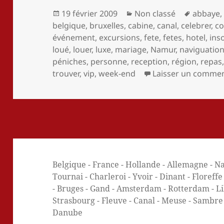
Publié
Catégories
Mots-
19 février 2009
Non classé
abbaye
le
clés
belgique
,
bruxelles
,
cabine
,
canal
,
celebrer
,
co
événement
,
excursions
,
fete
,
fetes
,
hotel
,
inso
loué
,
louer
,
luxe
,
mariage
,
Namur
,
naviguatio
péniches
,
personne
,
reception
,
région
,
repas
trouver
,
vip
,
week-end
Laisser un commen
Belgique - France - Hollande - Allemagne - Na
Tournai - Charleroi - Yvoir - Dinant - Floreff
- Bruges - Gand - Amsterdam - Rotterdam - Lill
Strasbourg - Fleuve - Canal - Meuse - Sambre -
Danube