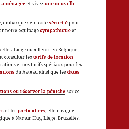
t aménagée
et vivez
une nouvelle
e, embarquez en toute
sécurité
pour
par notre équipage
sympathique
et
lles, Liège ou ailleurs en Belgique,
t consulter les
tarifs de location
trations
et nos tarifs spéciaux
pour les
rations
du bateau ainsi que les
dates
tions ou réserver la péniche
sur ce
es
et les
particuliers
, elle navigue
gique à Namur Huy, Liège, Bruxelles,