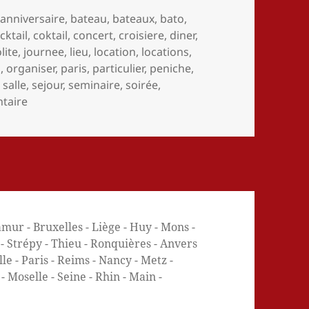
,
anniversaire
,
bateau
,
bateaux
,
bato
,
cktail
,
coktail
,
concert
,
croisiere
,
diner
,
lite
,
journee
,
lieu
,
location
,
locations
,
n
,
organiser
,
paris
,
particulier
,
peniche
,
,
salle
,
sejour
,
seminaire
,
soirée
,
sur Location d’une péniche à Namur en Belgique – Loue
taire
mur - Bruxelles - Liège - Huy - Mons -
e - Strépy - Thieu - Ronquières - Anvers
e - Paris - Reims - Nancy - Metz -
 Moselle - Seine - Rhin - Main -