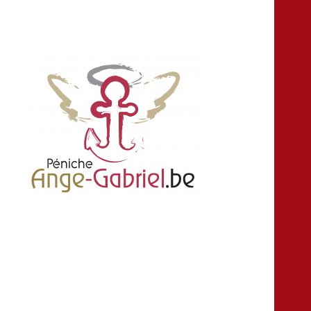
location louer peniche bateau salle fête
Ange-gabriel
anniversaire croisière Namur Belgique