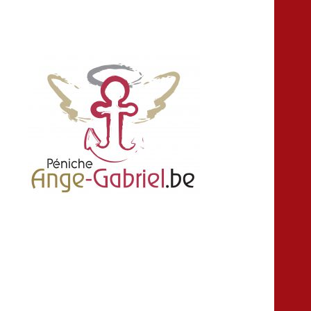
location louer peniche bateau salle fête
Ange-gabriel
anniversaire croisière Namur Belgique