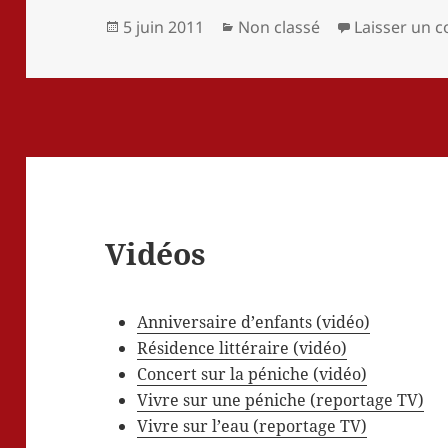
Publié
Catégories
5 juin 2011
Non classé
Laisser un 
le
Vidéos
Anniversaire d’enfants (vidéo)
Résidence littéraire (vidéo)
Concert sur la péniche (vidéo)
Vivre sur une péniche (reportage TV)
Vivre sur l’eau (reportage TV)