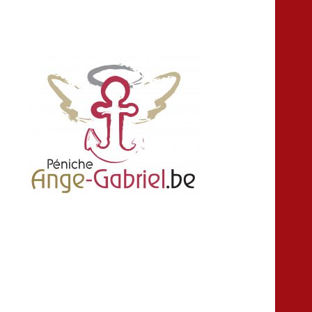
location louer peniche bateau salle fête
Ange-gabriel
anniversaire croisière Namur Belgique