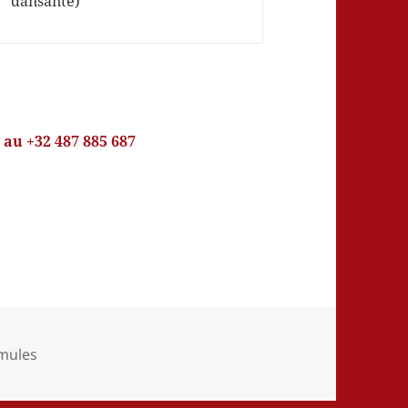
dansante)
au +32 487 885 687
égories
mules