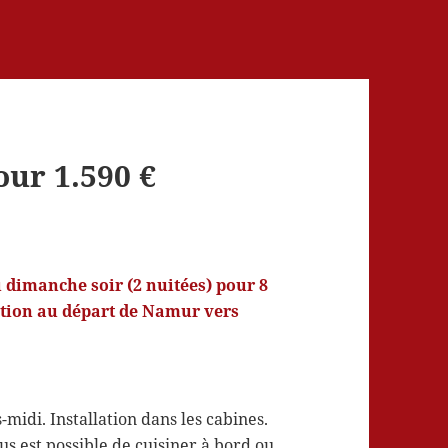
our 1.590 €
 dimanche soir (2 nuitées) pour 8
tion au départ de Namur vers
idi. Installation dans les cabines.
us est possible de cuisiner à bord ou