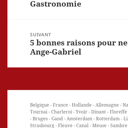
Gastronomie
Article
précédent :
SUIVANT
5 bonnes raisons pour ne
Article
suivant :
Ange-Gabriel
Belgique - France - Hollande - Allemagne - Na
Tournai - Charleroi - Yvoir - Dinant - Floreff
- Bruges - Gand - Amsterdam - Rotterdam - Lill
Strasbourg - Fleuve - Canal - Meuse - Sambre -