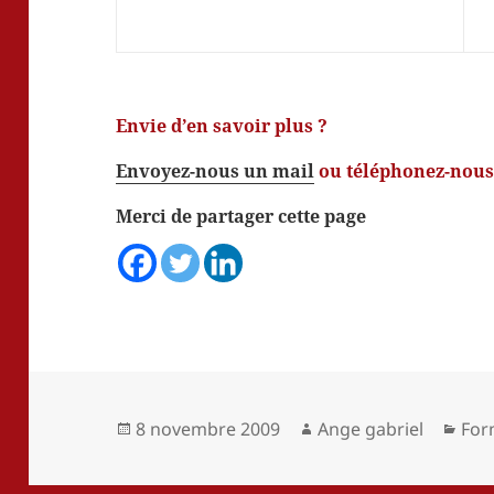
Envie d’en savoir plus ?
Envoyez-nous un mail
ou téléphonez-nous 
Merci de partager cette page
Publié
Auteur
Cat
8 novembre 2009
Ange gabriel
For
le