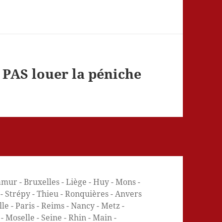
 PAS louer la péniche
mur - Bruxelles - Liège - Huy - Mons -
e - Strépy - Thieu - Ronquières - Anvers
e - Paris - Reims - Nancy - Metz -
 Moselle - Seine - Rhin - Main -