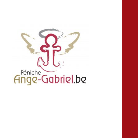
location louer peniche bateau salle fête
Ange-gabriel
anniversaire croisière Namur Belgique