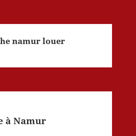
che namur louer
he à Namur