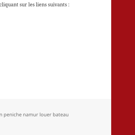
liquant sur les liens suivants :
on peniche namur louer bateau
ation d’une péniche à Namur