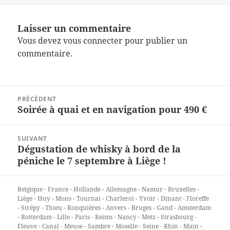
Laisser un commentaire
Vous devez
vous connecter
pour publier un
commentaire.
Navigation
PRÉCÉDENT
de
Soirée à quai et en navigation pour 490 €
Article
l’article
précédent :
SUIVANT
Dégustation de whisky à bord de la
Article
péniche le 7 septembre à Liège !
suivant :
Belgique - France - Hollande - Allemagne - Namur - Bruxelles -
Liège - Huy - Mons - Tournai - Charleroi - Yvoir - Dinant - Floreffe
- Strépy - Thieu - Ronquières - Anvers - Bruges - Gand - Amsterdam
- Rotterdam - Lille - Paris - Reims - Nancy - Metz - Strasbourg -
Fleuve - Canal - Meuse - Sambre - Moselle - Seine - Rhin - Main -