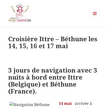
MENU
ET
Ange-gabriel
WIDGETS
Croisière Ittre – Béthune les
14, 15, 16 et 17 mai
3 jours de navigation avec 3
nuits à bord entre Ittre
(Belgique) et Béthune
(France).
14 mai
: arrivée à