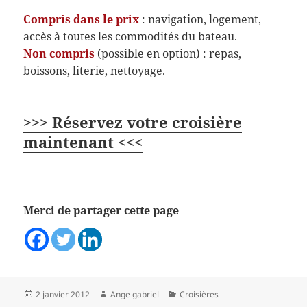
Compris dans le prix
: navigation, logement,
accès à toutes les commodités du bateau.
Non compris
(possible en option) : repas,
boissons, literie, nettoyage.
>>> Réservez votre croisière
maintenant <<<
Merci de partager cette page
Publié
Auteur
Catégories
2 janvier 2012
Ange gabriel
Croisières
le