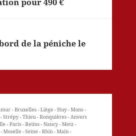
ation pour 490 €
bord de la péniche le
mur - Bruxelles - Liège - Huy - Mons -
e - Strépy - Thieu - Ronquières - Anvers
e - Paris - Reims - Nancy - Metz -
 Moselle - Seine - Rhin - Main -