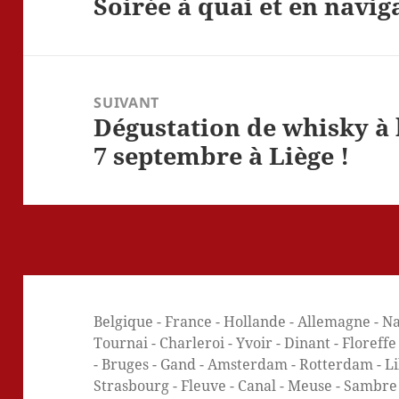
Soirée à quai et en navig
Article
précédent :
SUIVANT
Dégustation de whisky à 
Article
suivant :
7 septembre à Liège !
Belgique - France - Hollande - Allemagne - Na
Tournai - Charleroi - Yvoir - Dinant - Floreff
- Bruges - Gand - Amsterdam - Rotterdam - Lill
Strasbourg - Fleuve - Canal - Meuse - Sambre -