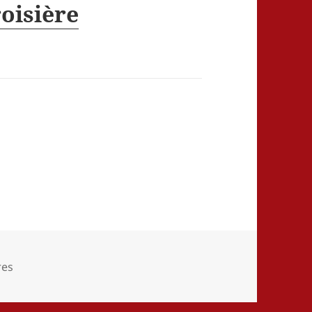
oisière
ies
res