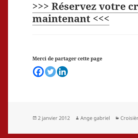
>>> Réservez votre cr
maintenant <<<
Merci de partager cette page
Publié
Auteur
Catégor
2 janvier 2012
Ange gabriel
Croisiè
le