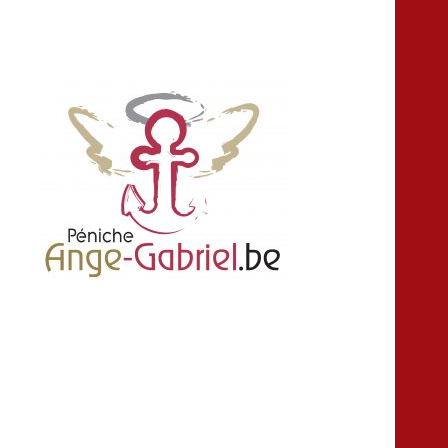
location louer peniche bateau salle fête
Ange-gabriel
anniversaire croisière Namur Belgique