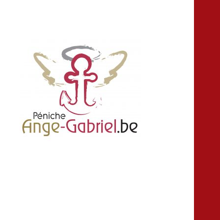
location louer peniche bateau salle fête
Ange-gabriel
anniversaire croisière Namur Belgique