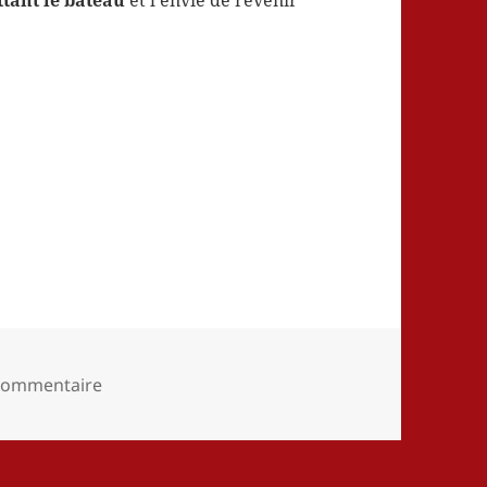
ttant le bateau
et l’envie de revenir
sur 5 bonnes raisons pour ne PAS louer la pén
 commentaire