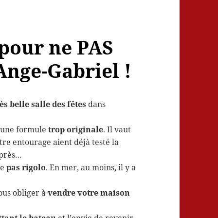
 pour ne PAS
Ange-Gabriel !
ès belle salle des fêtes
dans
er une formule
trop originale
. Il vaut
re entourage aient déjà testé la
après…
me
pas rigolo
. En mer, au moins, il y a
!
vous obliger à
vendre votre maison