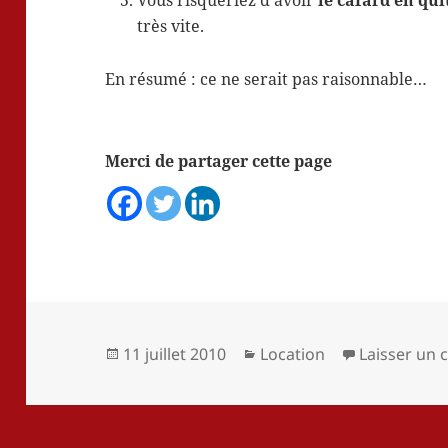
Vous risqueriez d’avoir
le cafard en qui
très vite.
En résumé : ce ne serait pas raisonnable…
Merci de partager cette page
Publié
Catégories
11 juillet 2010
Location
Laisser un
le