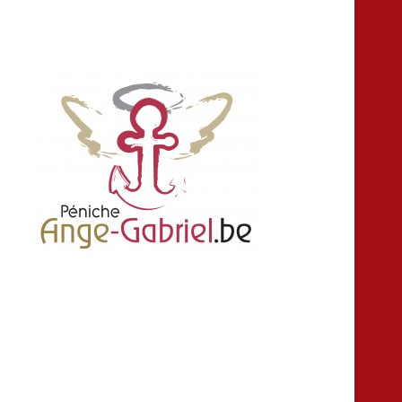
location louer peniche bateau salle fête
Ange-gabriel
anniversaire croisière Namur Belgique